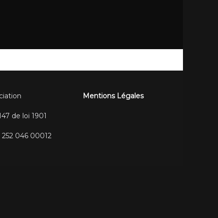
ciation
Mentions Légales
47 de loi 1901
 252 046 00012
rvés.