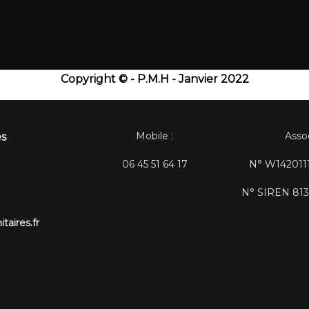
Copyright © - P.M.H - Janvier 2022
Mobile :
Asso
es
06 45 51 64 17
N° W1420111
N° SIREN 813
aires.fr
yright © 2026
PompiersMissionsHumanitaires.fr
. Tous droits rése