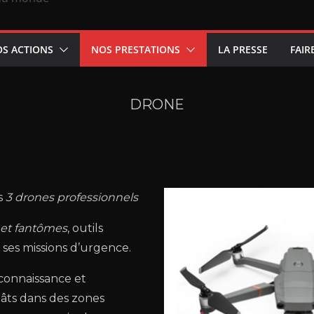
S ACTIONS
NOS PRESTATIONS
LA PRESSE
FAIR
DRONE
is
3 drones professionnels
 et fantômes
, outils
 ses missions d’urgence.
econnaissance et
gâts dans des zones