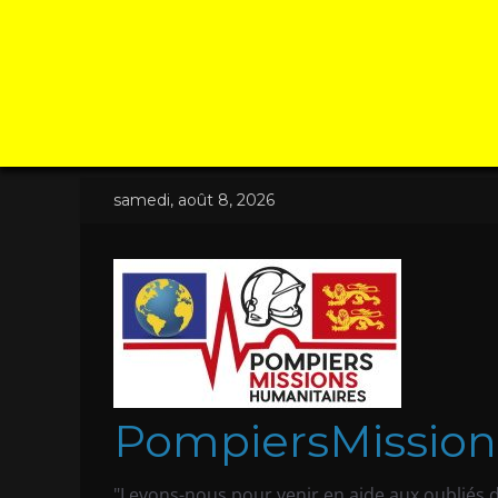
Passer
samedi, août 8, 2026
au
contenu
PompiersMission
"Levons-nous pour venir en aide aux oubliés