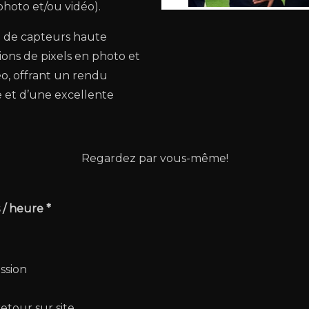
photo et/ou vidéo).
é de capteurs haute
lions de pixels en photo et
o, offrant un rendu
 et d’une excellente
Regardez par vous-même!
s / heure *
ssion
tour sur site.