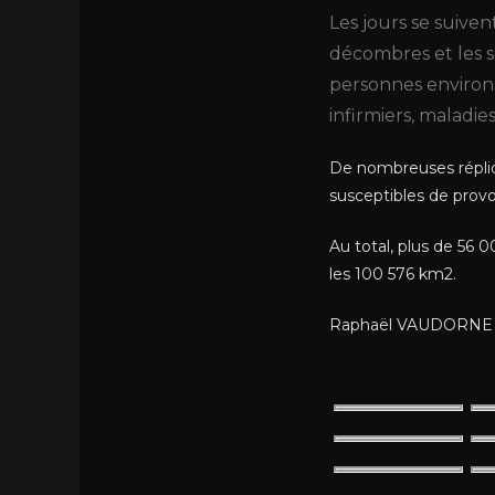
Les jours se suive
décombres et les s
personnes environs
infirmiers, maladie
De nombreuses répliq
susceptibles de provo
Au total, plus de 56 
les 100 576 km2.
Raphaël VAUDORNE