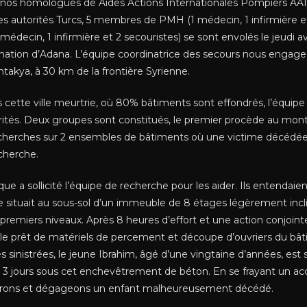
 nos homologues de Aides Actions Internationales Pompiers AAIP
des autorités Turcs, 5 membres de PMH (1 médecin, 1 infirmière et
decin, 1 infirmière et 2 secouristes) se sont envolés le jeudi 
ation d’Adana. L’équipe coordinatrice des secours nous engage 
Antakya, à 30 km de la frontière Syrienne.
 cette ville meurtrie, où 80% bâtiments sont effondrés, l’équipe a
ités. Deux groupes sont constitués, le premier procède au mo
recherches sur 2 ensembles de bâtiments où une victime décédée
cherche.
que a sollicité l’équipe de recherche pour les aider. Ils entenda
e situait au sous-sol d’un immeuble de 8 étages légèrement incli
premiers niveaux. Après 8 heures d’effort et une action conjoint
 le prêt de matériels de percement et découpe d’ouvriers du bâ
les sinistrées, le jeune Ibrahim, âgé d’une vingtaine d’années, est
s 3 jours sous cet enchevêtrement de béton. En se frayant un acc
vrons et dégageons un enfant malheureusement décédé.