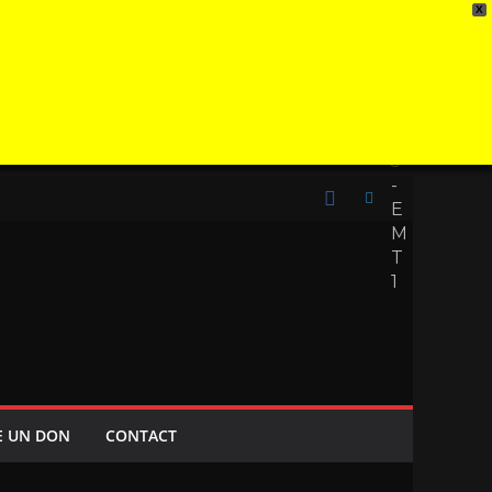
X
2
0
2
5
-
E
M
T
1
E UN DON
CONTACT