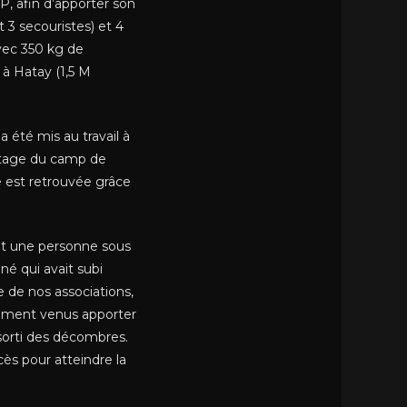
, afin d’apporter son
 3 secouristes) et 4
avec 350 kg de
à Hatay (1,5 M
 été mis au travail à
ntage du camp de
 est retrouvée grâce
ient une personne sous
né qui avait subi
e de nos associations,
timent venus apporter
 sorti des décombres.
ès pour atteindre la