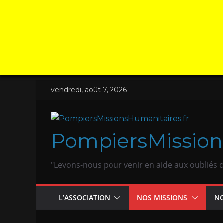
vendredi, août 7, 2026
PompiersMission
"Levons-nous pour venir en aide aux oubliés
L’ASSOCIATION
NOS MISSIONS
NO