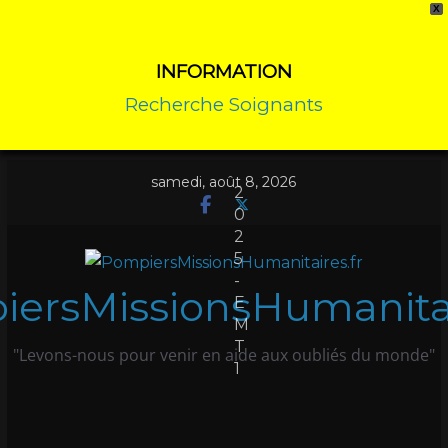
X
INFORMATION
Recherche Soignants
samedi, août 8, 2026
2
0
2
5
-
ersMissionsHumanitai
E
M
T
"Levons-nous pour venir en aide aux oubliés du monde"
1